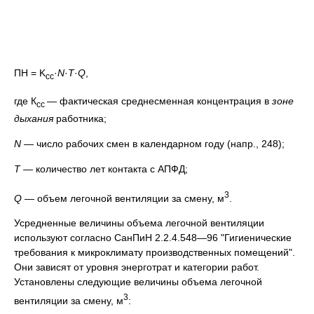
ПН = K
·
N
·
T
·
Q
,
cc
где К
— фактическая среднесменная концентрация в
зоне
сс
дыхания
работника;
N
— число рабочих смен в календарном году (напр., 248);
Т
— количество лет контакта с АПФД;
3
Q
— объем легочной вентиляции за смену, м
.
Усредненные величины объема легочной вентиляции
используют согласно СанПиН 2.2.4.548—96 "Гигиенические
требования к микроклимату производственных помещений".
Они зависят от уровня энерготрат и категории работ.
Установлены следующие величины объема легочной
3
вентиляции за смену, м
: