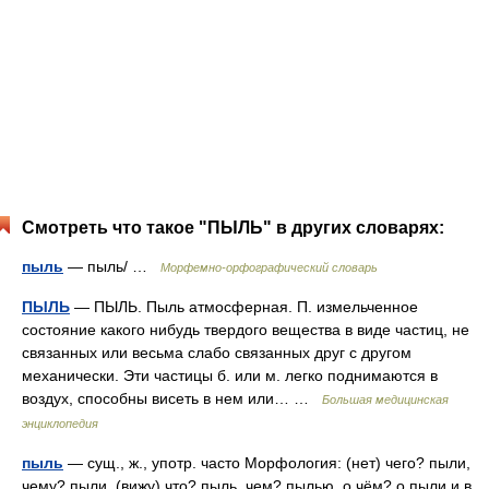
Смотреть что такое "ПЫЛЬ" в других словарях:
пыль
— пыль/ …
Морфемно-орфографический словарь
ПЫЛЬ
— ПЫЛЬ. Пыль атмосферная. П. измельченное
состояние какого нибудь твердого вещества в виде частиц, не
связанных или весьма слабо связанных друг с другом
механически. Эти частицы б. или м. легко поднимаются в
воздух, способны висеть в нем или… …
Большая медицинская
энциклопедия
пыль
— сущ., ж., употр. часто Морфология: (нет) чего? пыли,
чему? пыли, (вижу) что? пыль, чем? пылью, о чём? о пыли и в