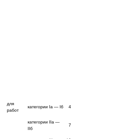
для
категории Iа — Iб
4
работ
категории IIа —
7
IIб