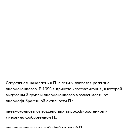
Следствием накопления П. в легких является развитие
пневмокониозов. В 1996 г. принята классификация, в которой
выделены 3 группы пневмокониозов в зависимости от
пневмофиброгенной активности П.:
пневмокониозы от воздействия высокофиброгенной и
умеренно фиброгенной П.;
пневмокониозы от слабофиброгенной П.;