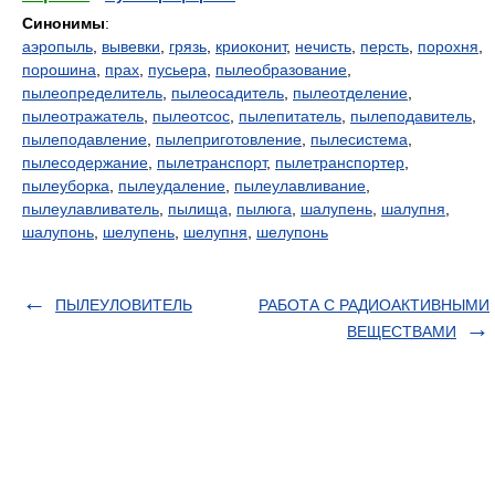
Синонимы
:
аэропыль
,
вывевки
,
грязь
,
криоконит
,
нечисть
,
персть
,
порохня
,
порошина
,
прах
,
пусьера
,
пылеобразование
,
пылеопределитель
,
пылеосадитель
,
пылеотделение
,
пылеотражатель
,
пылеотсос
,
пылепитатель
,
пылеподавитель
,
пылеподавление
,
пылеприготовление
,
пылесистема
,
пылесодержание
,
пылетранспорт
,
пылетранспортер
,
пылеуборка
,
пылеудаление
,
пылеулавливание
,
пылеулавливатель
,
пылища
,
пылюга
,
шалупень
,
шалупня
,
шалупонь
,
шелупень
,
шелупня
,
шелупонь
ПЫЛЕУЛОВИТЕЛЬ
РАБОТА С РАДИОАКТИВНЫМИ
ВЕЩЕСТВАМИ