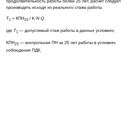
продолжительность работы более 25 лет, расчет следует
производить исходя из реального стажа работы.
Т
= КПН
/ K·
N
·
Q
,
1
25
где
Т
— допустимый стаж работы в данных условиях;
1
КПН
— контрольная ПН за 25 лет работы в условиях
25
соблюдения ПДК;