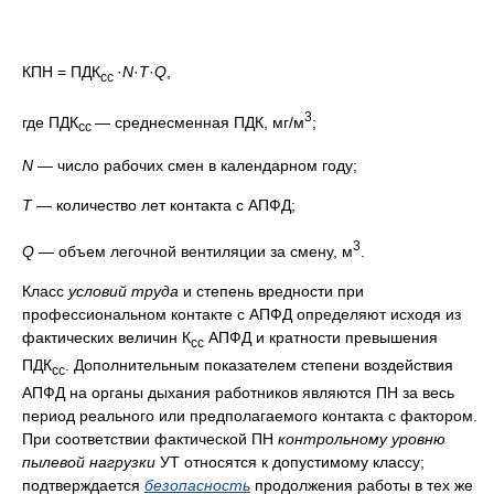
КПН = ПДК
·
N
·
T
·
Q
,
cc
3
где ПДК
— среднесменная ПДК, мг/м
;
cc
N
— число рабочих смен в календарном году;
Т
— количество лет контакта с АПФД;
3
Q
— объем легочной вентиляции за смену, м
.
Класс
условий труда
и степень вредности при
профессиональном контакте с АПФД определяют исходя из
фактических величин К
АПФД и кратности превышения
сс
ПДК
. Дополнительным показателем степени воздействия
сс
АПФД на органы дыхания работников являются ПН за весь
период реального или предполагаемого контакта с фактором.
При соответствии фактической ПН
контрольному уровню
пылевой нагрузки
УТ относятся к допустимому классу;
подтверждается
безопасность
продолжения работы в тех же