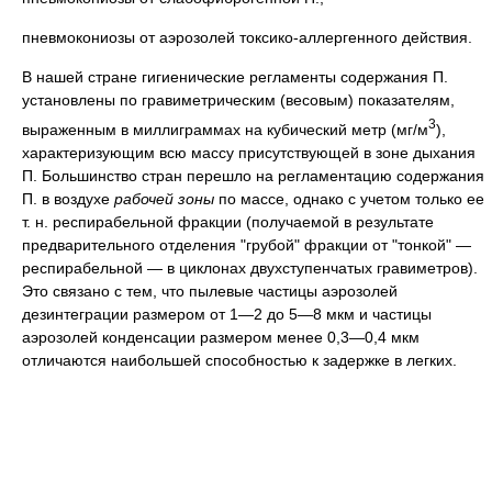
пневмокониозы от аэрозолей токсико-аллергенного действия.
В нашей стране гигиенические регламенты содержания П.
установлены по гравиметрическим (весовым) показателям,
3
выраженным в миллиграммах на кубический метр (мг/м
),
характеризующим всю массу присутствующей в зоне дыхания
П. Большинство стран перешло на регламентацию содержания
П. в воздухе
рабочей зоны
по массе, однако с учетом только ее
т. н. респирабельной фракции (получаемой в результате
предварительного отделения "грубой" фракции от "тонкой" —
респирабельной — в циклонах двухступенчатых гравиметров).
Это связано с тем, что пылевые частицы аэрозолей
дезинтеграции размером от 1—2 до 5—8 мкм и частицы
аэрозолей конденсации размером менее 0,3—0,4 мкм
отличаются наибольшей способностью к задержке в легких.