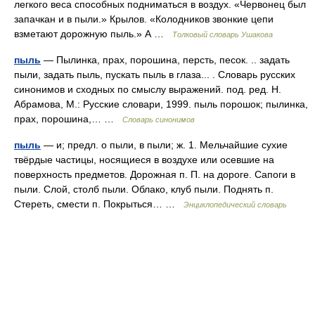
легкого веса способных подниматься в воздух. «Червонец был
запачкан и в пыли.» Крылов. «Колодников звонкие цепи
взметают дорожную пыль.» А …
Толковый словарь Ушакова
пыль
— Пылинка, прах, порошина, персть, песок. .. задать
пыли, задать пыль, пускать пыль в глаза... . Словарь русских
синонимов и сходных по смыслу выражений. под. ред. Н.
Абрамова, М.: Русские словари, 1999. пыль порошок; пылинка,
прах, порошина,… …
Словарь синонимов
пыль
— и; предл. о пыли, в пыли; ж. 1. Мельчайшие сухие
твёрдые частицы, носящиеся в воздухе или осевшие на
поверхность предметов. Дорожная п. П. на дороге. Сапоги в
пыли. Слой, столб пыли. Облако, клуб пыли. Поднять п.
Стереть, смести п. Покрыться… …
Энциклопедический словарь